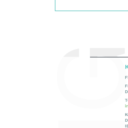
F
F
D
T
i
K
D
I