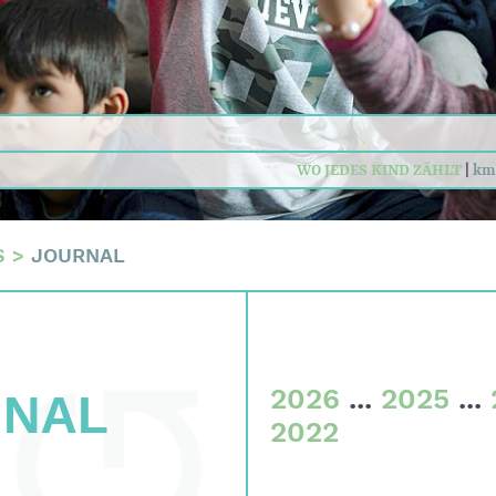
n
daten
sum
WO JEDES KIND ZÄHLT
|
km
S
>
JOURNAL
2026
...
2025
...
RNAL
2022