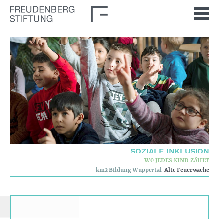
Startseite
Aktuelles
Journal
Impulse
Unsere Themen
Demokratische Kultur
Soziale Inklusion
SOZIALE INKLUSION
Stiftung
WO JEDES KIND ZÄHLT
km2 Bildung Wuppertal
Alte Feuerwache
Wer wir sind
Corporate Governance
Qualitätskriterien