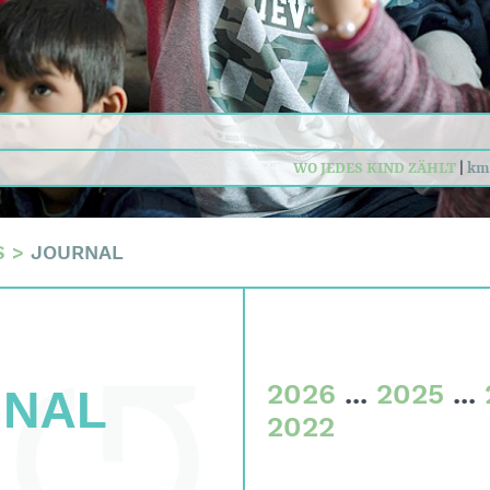
n
daten
sum
WO JEDES KIND ZÄHLT
|
km
S
>
JOURNAL
2026
...
2025
...
RNAL
2022