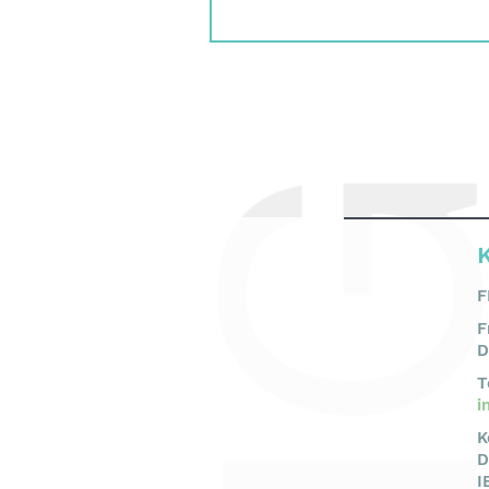
F
F
D
T
i
K
D
I