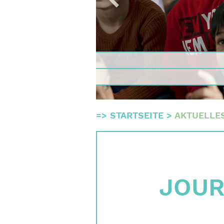
Gremie
Team
Finanz
Impres
Suche
=>
STARTSEITE
>
AKTUELLE
English
Deutsch
JOU