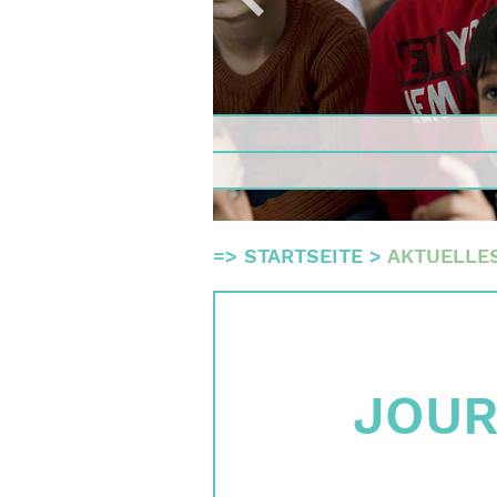
Gremie
Team
Finanz
Impres
Suche
=>
STARTSEITE
>
AKTUELLE
English
Deutsch
JOU