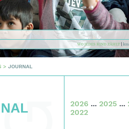
n
daten
sum
WO JEDES KIND ZÄHLT
|
km
S
>
JOURNAL
2026
...
2025
...
RNAL
2022