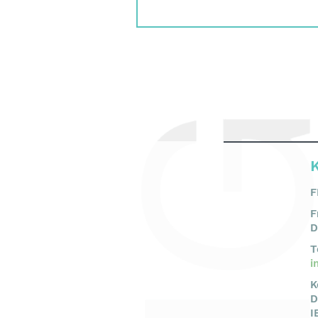
F
F
D
T
i
K
D
I