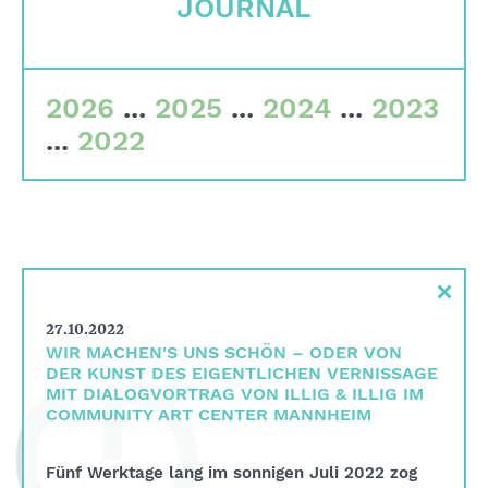
JOURNAL
Qualitätskriterien
Gremien
2026
...
2025
...
2024
...
2023
Team
...
2022
Finanzdaten
Impressum
Suche
×
English
Deutsch
27.10.2022
WIR MACHEN'S UNS SCHÖN – ODER VON
DER KUNST DES EIGENTLICHEN VERNISSAGE
MIT DIALOGVORTRAG VON ILLIG & ILLIG IM
COMMUNITY ART CENTER MANNHEIM
Fünf Werktage lang im sonnigen Juli 2022 zog