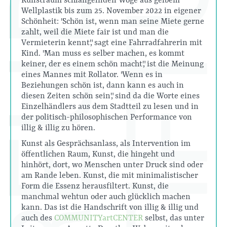
Kunstraum schlängelnden Woge aus gelbem
Wellplastik bis zum 25. November 2022 in eigener
Schönheit: "Schön ist, wenn man seine Miete gerne
zahlt, weil die Miete fair ist und man die
Vermieterin kennt", sagt eine Fahrradfahrerin mit
Kind. "Man muss es selber machen, es kommt
keiner, der es einem schön macht", ist die Meinung
eines Mannes mit Rollator. "Wenn es in
Beziehungen schön ist, dann kann es auch in
diesen Zeiten schön sein", sind da die Worte eines
Einzelhändlers aus dem Stadtteil zu lesen und in
der politisch-philosophischen Performance von
illig & illig zu hören.
Kunst als Gesprächsanlass, als Intervention im
öffentlichen Raum, Kunst, die hingeht und
hinhört, dort, wo Menschen unter Druck sind oder
am Rande leben. Kunst, die mit minimalistischer
Form die Essenz herausfiltert. Kunst, die
manchmal wehtun oder auch glücklich machen
kann. Das ist die Handschrift von illig & illig und
auch des
COMMUNITYartCENTER
selbst, das unter