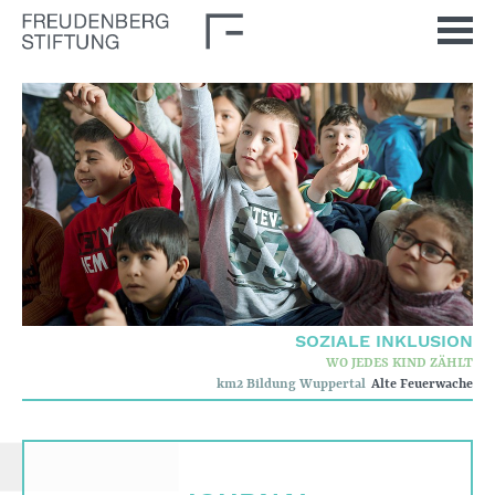
Startseite
Aktuelles
Journal
Impulse
Unsere Themen
Demokratische Kultur
SOZIALE INKLUSION
Soziale Inklusion
WO JEDES KIND ZÄHLT
km2 Bildung Wuppertal
Alte Feuerwache
Stiftung
Wer wir sind
Corporate Governance