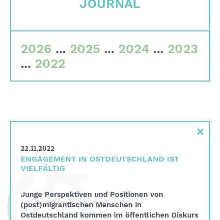
JOURNAL
Corporate Governance
Qualitätskriterien
Gremien
2026
...
2025
...
2024
...
2023
Team
...
2022
Finanzdaten
Impressum
Suche
×
English
22.11.2022
Deutsch
ENGAGEMENT IN OSTDEUTSCHLAND IST
VIELFÄLTIG
Junge Perspektiven und Positionen von
(post)migrantischen Menschen in
Ostdeutschland kommen im öffentlichen Diskurs