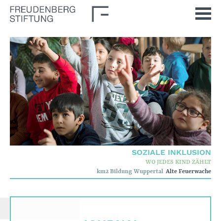
Startseite
Aktuelles
Journal
Impulse
Unsere Themen
Demokratische Kultur
SOZIALE INKLUSION
WO JEDES KIND ZÄHLT
Soziale Inklusion
km2 Bildung Wuppertal
Alte Feuerwache
Stiftung
Wer wir sind