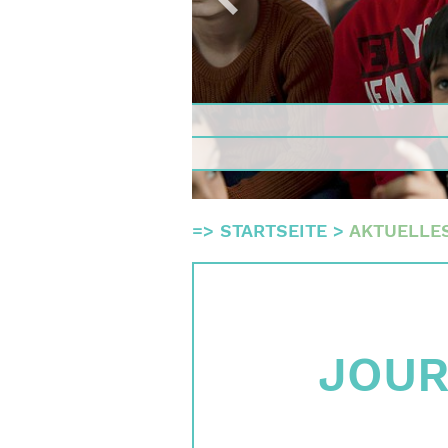
Qualitä
Gremie
Team
Finanz
Impres
Suche
=>
STARTSEITE
>
AKTUELLE
English
Deutsch
JOU