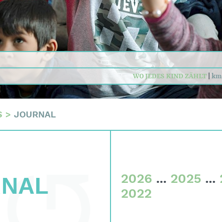
tskriterien
n
daten
WO JEDES KIND ZÄHLT
|
km
sum
S
>
JOURNAL
2026
...
2025
...
RNAL
2022