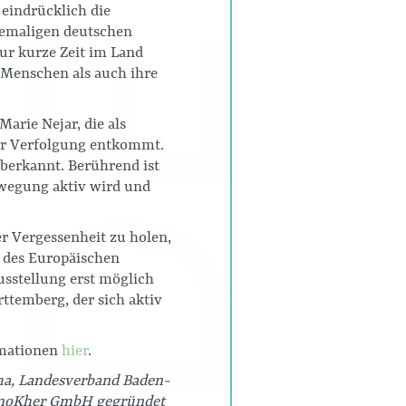
 eindrücklich die
hemaligen deutschen
ur kurze Zeit im Land
r Menschen als auch ihre
arie Nejar, die als
rer Verfolgung entkommt.
aberkannt. Berührend ist
wegung aktiv wird und
er Vergessenheit zu holen,
e des Europäischen
usstellung erst möglich
temberg, der sich aktiv
rmationen
hier
.
ma, Landesverband Baden-
omnoKher GmbH gegründet