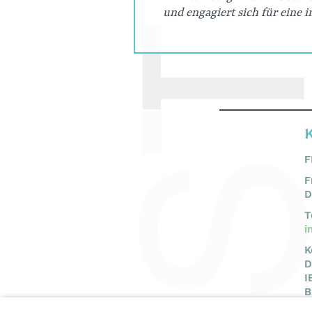
und engagiert sich für eine 
F
F
D
T
i
K
D
I
B