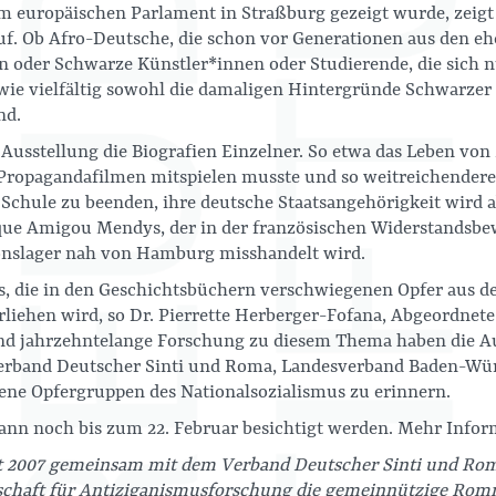
 im europäischen Parlament in Straßburg gezeigt wurde, zeigt
uf. Ob Afro-Deutsche, die schon vor Generationen aus den e
 oder Schwarze Künstler*innen oder Studierende, die sich n
, wie vielfältig sowohl die damaligen Hintergründe Schwarze
nd.
Ausstellung die Biografien Einzelner. So etwa das Leben von M
n Propagandafilmen mitspielen musste und so weitreichende
e Schule zu beenden, ihre deutsche Staatsangehörigkeit wird 
que Amigou Mendys, der in der französischen Widerstandsbe
onslager nah von Hamburg misshandelt wird.
 es, die in den Geschichtsbüchern verschwiegenen Opfer aus d
liehen wird, so Dr. Pierrette Herberger-Fofana, Abgeordnet
 und jahrzehntelange Forschung zu diesem Thema haben die A
Verband Deutscher Sinti und Roma, Landesverband Baden-Würt
ssene Opfergruppen des Nationalsozialismus zu erinnern.
kann noch bis zum 22. Februar besichtigt werden. Mehr Info
at 2007 gemeinsam mit dem Verband Deutscher Sinti und Ro
schaft für Antiziganismusforschung die gemeinnützige R