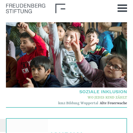
Startseite
Aktuelles
Journal
Impulse
Unsere Themen
Demokratische Kultur
SOZIALE INKLUSION
Soziale Inklusion
WO JEDES KIND ZÄHLT
km2 Bildung Wuppertal
Alte Feuerwache
Stiftung
Wer wir sind
Corporate Governance