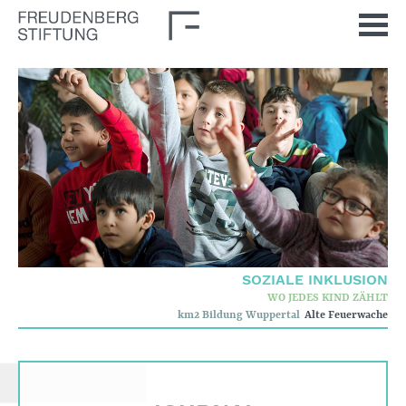
Startseite
Aktuelles
Journal
Impulse
Unsere Themen
Demokratische Kultur
SOZIALE INKLUSION
WO JEDES KIND ZÄHLT
Soziale Inklusion
km2 Bildung Wuppertal
Alte Feuerwache
Stiftung
Wer wir sind