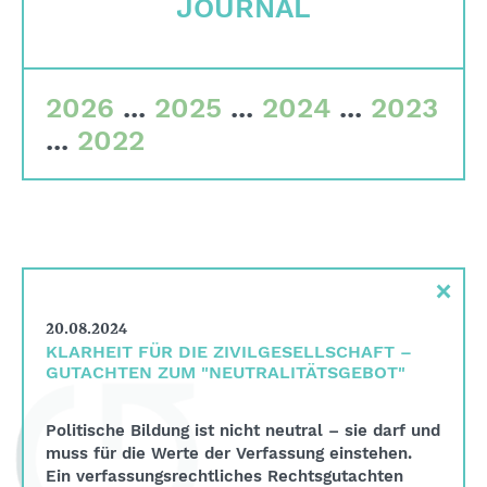
JOURNAL
Corporate Governance
Qualitätskriterien
Gremien
2026
...
2025
...
2024
...
2023
...
2022
Team
Finanzdaten
Impressum
Suche
×
English
20.08.2024
Deutsch
KLARHEIT FÜR DIE ZIVILGESELLSCHAFT –
GUTACHTEN ZUM "NEUTRALITÄTSGEBOT"
Politische Bildung ist nicht neutral – sie darf und
muss für die Werte der Verfassung einstehen.
Ein verfassungsrechtliches Rechtsgutachten