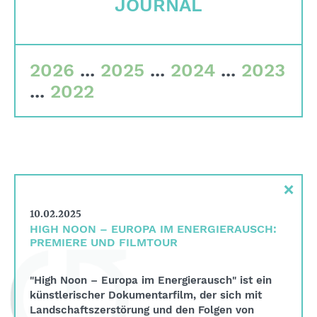
JOURNAL
Wer wir sind
Corporate Governance
2026
...
2025
...
2024
...
2023
Qualitätskriterien
...
2022
Gremien
Team
Finanzdaten
×
Impressum
10.02.2025
Suche
HIGH NOON – EUROPA IM ENERGIERAUSCH:
PREMIERE UND FILMTOUR
English
Deutsch
"High Noon – Europa im Energierausch" ist ein
künstlerischer Dokumentarfilm, der sich mit
Landschaftszerstörung und den Folgen von