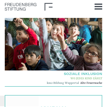
Startseite
Aktuelles
Journal
Impulse
SOZIALE INKLUSION
Unsere Themen
WO JEDES KIND ZÄHLT
km2 Bildung Wuppertal
Alte Feuerwache
Demokratische Kultur
Soziale Inklusion
Stiftung