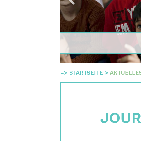
Qualitä
Gremie
Team
Finanz
Impres
Suche
=>
STARTSEITE
>
AKTUELLE
English
Deutsch
JOU