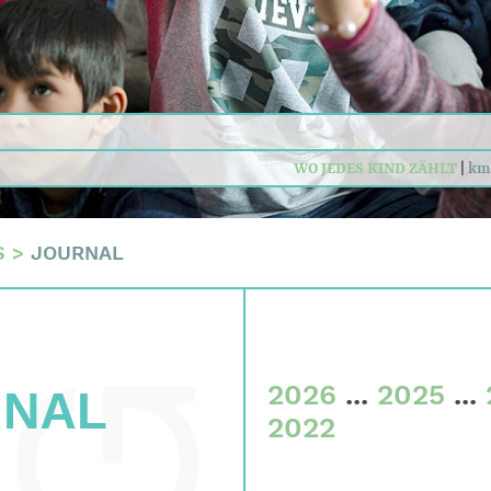
tskriterien
n
daten
WO JEDES KIND ZÄHLT
WO AUSBILDUNG STAR
|
km
sum
S
>
JOURNAL
2026
...
2025
...
RNAL
2022