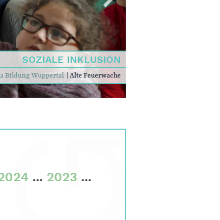
SOZIALE INKLUSION
SOZIALE INKLUSION
K MACHT
2 Bildung Wuppertal
|
Ausbildungsverbund
|
Alte Feuerwache
|
ikubiz
2024
...
2023
...