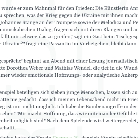
 wurde er zum Mahnmal für den Frieden: Die Künstlerin Ann
u sprechen, was der Krieg gegen die Ukraine mit ihnen macht,
. Johannes Stange an der Trompete sowie der Melodica und Pe
 musikalischen Dialog, fragen sich mit ihren Klängen und an
 fällt mir schwer, das zu greifen", sagt ein Gast beim Tischge
 Ukraine?", fragt eine Passantin im Vorbeigehen, bleibt dann
sgespräche" beginnt am Abend mit einer Lesung journalistische
e Dorothea Weber und Mathias Wendel, die tief in die Wunden
mmer wieder emotionale Hoffnungs- oder analytische Anker
spiel beteiligen sich sieben junge Menschen, lassen sich auf
 hätte nie gedacht, dass ich meinen Lebensabend nicht im Frie
g ist mir nicht möglich. Ich habe die Bombenangriffe in der
sehen." "Mir macht Hoffnung, dass wir miteinander Gefühle t
heit möglich sind." Nach dem Spielende wird weitergeredet,
chafft.