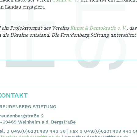
eladen hatte der Verein
Cosmo e. V.
, der sich für ein friedlic
in Landau engagiert.
 ein Projektformat des Vereins
Kunst & Demokratie e. V.
, da
 die Ukraine entstand. Die Freudenberg Stiftung unterstützt 
KONTAKT
REUDENBERG STIFTUNG
reudenbergstraße 2
-69469 Weinheim a.d. Bergstraße
el. 0 049.(0)6201.499 443 30 | Fax 0 049.(0)6201.499 443 5