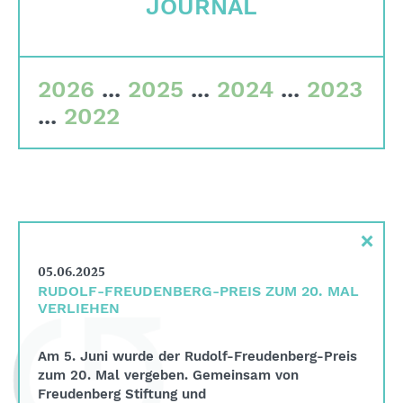
JOURNAL
Corporate Governance
Qualitätskriterien
Gremien
2026
...
2025
...
2024
...
2023
...
2022
Team
Finanzdaten
Impressum
Suche
×
English
05.06.2025
Deutsch
RUDOLF-FREUDENBERG-PREIS ZUM 20. MAL
VERLIEHEN
Am 5. Juni wurde der Rudolf-Freudenberg-Preis
zum 20. Mal vergeben. Gemeinsam von
Freudenberg Stiftung und