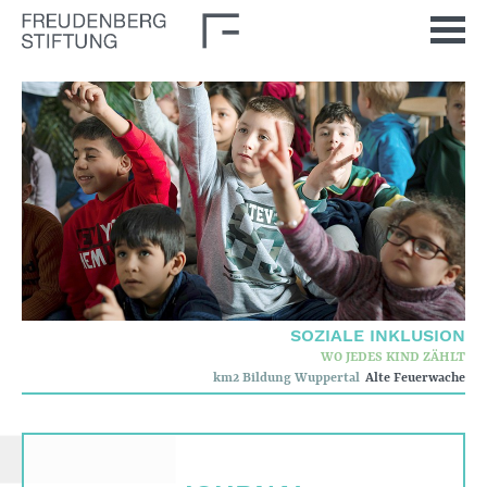
Startseite
Aktuelles
Journal
Impulse
Unsere Themen
Demokratische Kultur
SOZIALE INKLUSION
WO JEDES KIND ZÄHLT
Soziale Inklusion
km2 Bildung Wuppertal
Alte Feuerwache
Stiftung
Wer wir sind