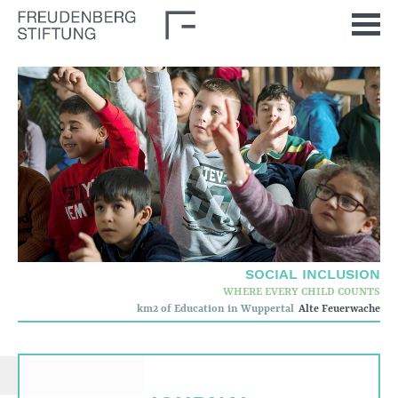
Home
News
Journal
Stimulus
Our Issues
Democratic Culture
SOCIAL INCLUSION
WHERE EVERY CHILD COUNTS
Social Inclusion
km2 of Education in Wuppertal
Alte Feuerwache
Foun­dation
Who we are