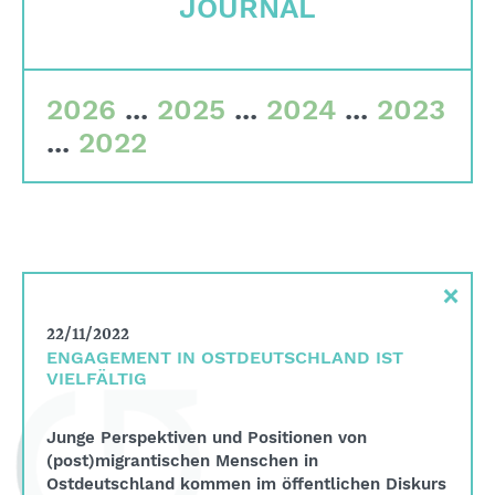
JOURNAL
Corporate governance
Quality criteria
Committees
2026
...
2025
...
2024
...
2023
Team
...
2022
Financial data
Imprint
Search
×
English
22/11/2022
Deutsch
ENGAGEMENT IN OSTDEUTSCHLAND IST
VIELFÄLTIG
Junge Perspektiven und Positionen von
(post)migrantischen Menschen in
Ostdeutschland kommen im öffentlichen Diskurs