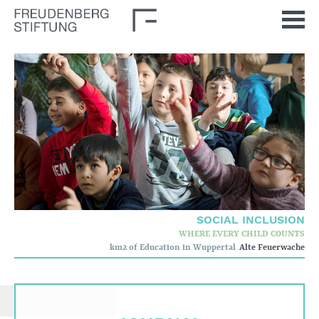
Home
News
Journal
Stimulus
Our Issues
Democratic Culture
SOCIAL INCLUSION
Social Inclusion
WHERE EVERY CHILD COUNTS
km2 of Education in Wuppertal
Alte Feuerwache
Foun­dation
Who we are
Corporate governance