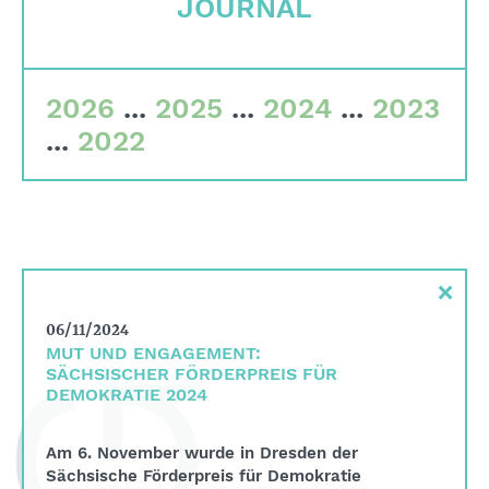
JOURNAL
Quality criteria
Committees
2026
...
2025
...
2024
...
2023
Team
...
2022
Financial data
Imprint
Search
×
English
06/11/2024
Deutsch
MUT UND ENGAGEMENT:
SÄCHSISCHER FÖRDERPREIS FÜR
DEMOKRATIE 2024
Am 6. November wurde in Dresden der
Sächsische Förderpreis für Demokratie