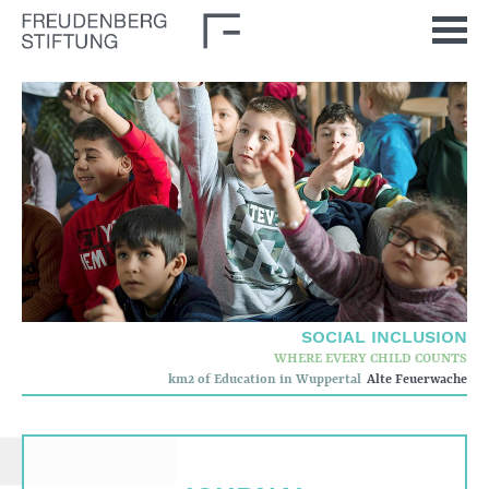
Home
News
Journal
Stimulus
Our Issues
Democratic Culture
SOCIAL INCLUSION
WHERE EVERY CHILD COUNTS
Social Inclusion
km2 of Education in Wuppertal
Alte Feuerwache
Foun­dation
Who we are