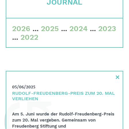
JOURNAL
Corporate governance
Quality criteria
Committees
2026
...
2025
...
2024
...
2023
...
2022
Team
Financial data
Imprint
Search
×
English
05/06/2025
Deutsch
RUDOLF-FREUDENBERG-PREIS ZUM 20. MAL
VERLIEHEN
Am 5. Juni wurde der Rudolf-Freudenberg-Preis
zum 20. Mal vergeben. Gemeinsam von
Freudenberg Stiftung und