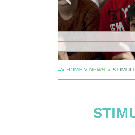
Quality 
Commit
Team
Financi
Imprint
Search
=>
HOME
>
NEWS
>
STIMUL
English
Deutsch
STIM