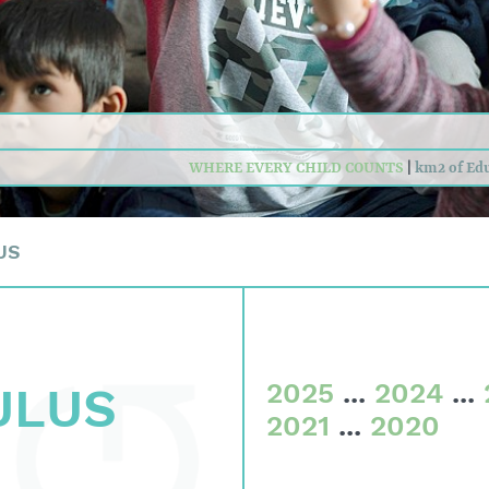
criteria
tees
al data
WHERE EVERY CHILD COUNTS
|
km2 of Ed
US
2025
...
2024
...
ULUS
2021
...
2020