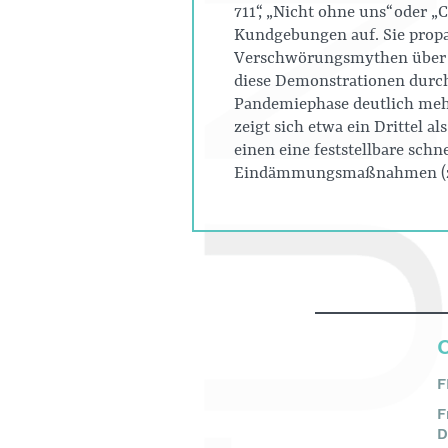
711“, „Nicht ohne uns“ oder 
Kundgebungen auf. Sie propag
Verschwörungsmythen über d
diese Demonstrationen durch
Pandemiephase deutlich mehr
zeigt sich etwa ein Drittel 
einen eine feststellbare sch
Eindämmungsmaßnahmen (z.B.
F
F
D