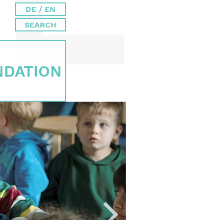
DE / EN
SEARCH
­DATION