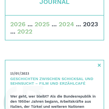
JOURNAL
Quality criteria
Committees
2026
...
2025
...
2024
...
2023
Team
...
2022
Financial data
Imprint
Search
×
English
13/07/2023
Deutsch
GESCHICHTEN ZWISCHEN SCHICKSAL UND
SEHNSUCHT – FILM UND ERZÄHLCAFÉ
Wer geht, wer bleibt? Als die Bundesrepublik in
den 1950er Jahren begann, Arbeitskräfte aus
Italien, der Türkei und weiteren Nationen