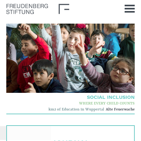
Home
News
Journal
Stimulus
Our Issues
Democratic Culture
SOCIAL INCLUSION
Social Inclusion
WHERE EVERY CHILD COUNTS
km2 of Education in Wuppertal
Alte Feuerwache
Foun­dation
Who we are
Corporate governance