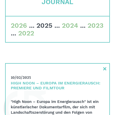
JOURNAL
Who we are
Corporate governance
2026
...
2025
...
2024
...
2023
Quality criteria
...
2022
Committees
Team
Financial data
×
Imprint
10/02/2025
Search
HIGH NOON – EUROPA IM ENERGIERAUSCH:
PREMIERE UND FILMTOUR
English
Deutsch
"High Noon – Europa im Energierausch" ist ein
künstlerischer Dokumentarfilm, der sich mit
Landschaftszerstörung und den Folgen von