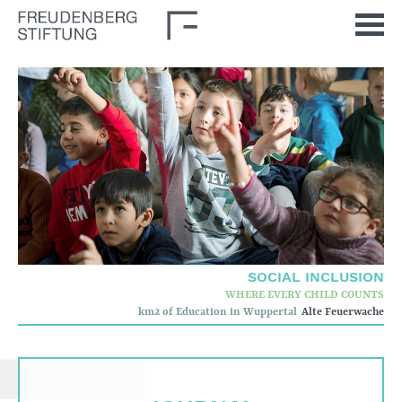
Home
News
Journal
Stimulus
SOCIAL INCLUSION
Our Issues
WHERE EVERY CHILD COUNTS
km2 of Education in Wuppertal
Alte Feuerwache
Democratic Culture
Social Inclusion
Foun­dation