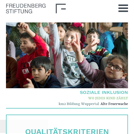
Startseite
Aktuelles
Journal
Impulse
Unsere Themen
Demokratische Kultur
Soziale Inklusion
SOZIALE INKLUSION
WO JEDES KIND ZÄHLT
Stiftung
km2 Bildung Wuppertal
Alte Feuerwache
Wer wir sind
Corporate Governance
QUALITÄTS­KRITERIEN