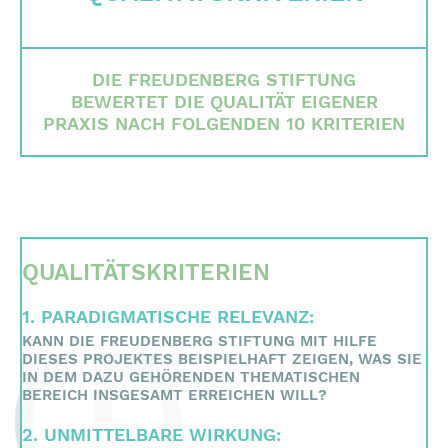
Qualitätskriterien
Gremien
DIE FREUDENBERG STIFTUNG
Team
BEWERTET DIE QUALITÄT EIGENER
PRAXIS NACH FOLGENDEN 10 KRITERIEN
Finanzdaten
Impressum
Suche
English
QUALITÄTSKRITERIEN
Deutsch
1. PARADIGMATISCHE RELEVANZ:
KANN DIE FREUDENBERG STIFTUNG MIT HILFE
DIESES PROJEKTES BEISPIELHAFT ZEIGEN, WAS SIE
IN DEM DAZU GEHÖRENDEN THEMATISCHEN
BEREICH INSGESAMT ERREICHEN WILL?
2. UNMITTELBARE WIRKUNG: