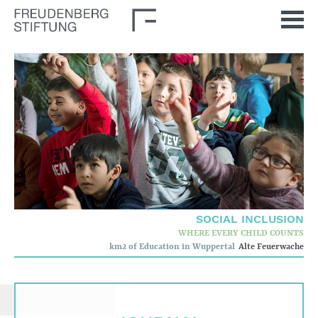
Home
News
Journal
Stimulus
Our Issues
Democratic Culture
SOCIAL INCLUSION
WHERE EVERY CHILD COUNTS
Social Inclusion
km2 of Education in Wuppertal
Alte Feuerwache
Foun­dation
Who we are