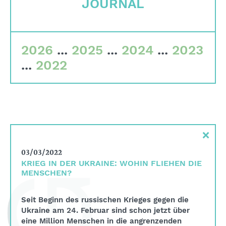
JOURNAL
Corporate governance
Quality criteria
Committees
2026
...
2025
...
2024
...
2023
...
2022
Team
Financial data
Imprint
Search
×
English
03/03/2022
Deutsch
KRIEG IN DER UKRAINE: WOHIN FLIEHEN DIE
MENSCHEN?
Seit Beginn des russischen Krieges gegen die
Ukraine am 24. Februar sind schon jetzt über
eine Million Menschen in die angrenzenden