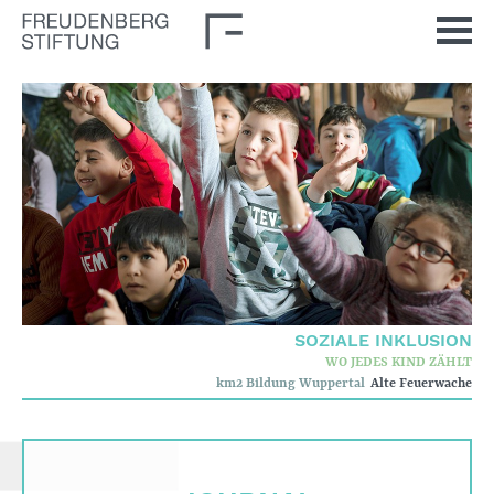
Startseite
Aktuelles
Journal
Impulse
Unsere Themen
Demokratische Kultur
Soziale Inklusion
SOZIALE INKLUSION
Stiftung
WO JEDES KIND ZÄHLT
km2 Bildung Wuppertal
Alte Feuerwache
Wer wir sind
Corporate Governance
Qualitätskriterien