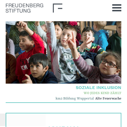
Startseite
Aktuelles
Journal
Impulse
Unsere Themen
Demokratische Kultur
Soziale Inklusion
SOZIALE INKLUSION
Stiftung
WO JEDES KIND ZÄHLT
km2 Bildung Wuppertal
Alte Feuerwache
Wer wir sind
Corporate Governance
Qualitätskriterien