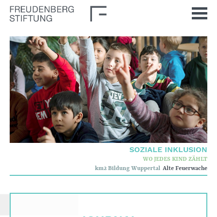
Startseite
Aktuelles
Journal
Impulse
Unsere Themen
Demokratische Kultur
SOZIALE INKLUSION
Soziale Inklusion
WO JEDES KIND ZÄHLT
km2 Bildung Wuppertal
Alte Feuerwache
Stiftung
Wer wir sind
Corporate Governance