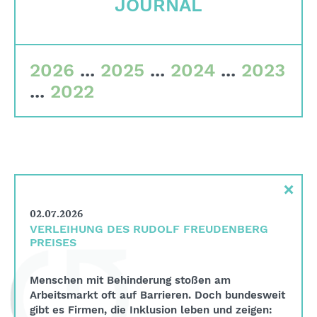
JOURNAL
Qualitätskriterien
Gremien
2026
...
2025
...
2024
...
2023
Team
...
2022
Finanzdaten
Impressum
Suche
×
English
Deutsch
02.07.2026
VERLEIHUNG DES RUDOLF FREUDENBERG
PREISES
Menschen mit Behinderung stoßen am
Arbeitsmarkt oft auf Barrieren. Doch bundesweit
gibt es Firmen, die Inklusion leben und zeigen: