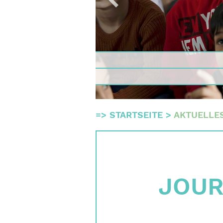
Gremie
Team
Finanz
Impres
Suche
=>
STARTSEITE
>
AKTUELLE
English
Deutsch
JOU