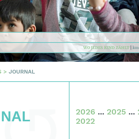
n
daten
sum
WO JEDES KIND ZÄHLT
|
km
S
>
JOURNAL
2026
...
2025
...
RNAL
2022