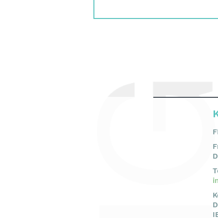
F
F
D
T
i
K
D
I